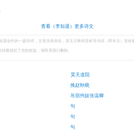
析
查看（李知退）更多诗文
李知退创作的一篇诗词，文笔优美俱佳，原文注释和赏析等内容（即本文）皆收
站转载侵犯了您的权益，请联系我们删除。
昊天道院
挽赵秋晓
吊宿州妓张温卿
句
句
句