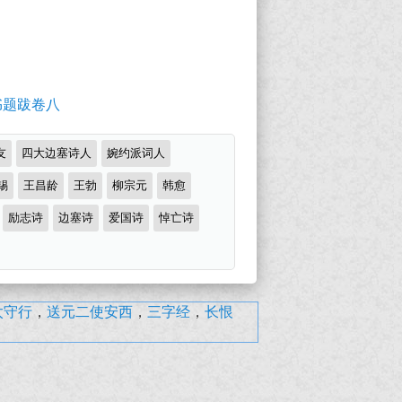
书题跋卷八
友
四大边塞诗人
婉约派词人
锡
王昌龄
王勃
柳宗元
韩愈
励志诗
边塞诗
爱国诗
悼亡诗
太守行
，
送元二使安西
，
三字经
，
长恨