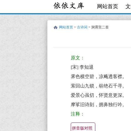
网站首页
文
网站首页
>
古诗词
> 洞霄宫二首
宋
古
李
诗
原文：
知
词:
[宋] 李知退
退
洞
霁色横空碧，凉飚透客襟。
霄
萦回山九锁，崭绝石千寻。
宫
爱景心虽切，怀贤意更深。
二
摩挲旧诗刻，拥鼻独行吟。
首
注释：
原
文
拼音版对照