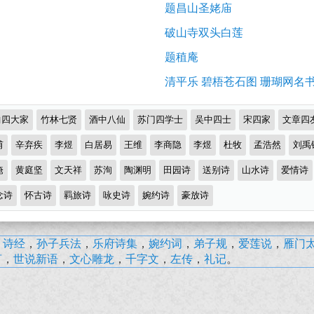
题昌山圣姥庙
破山寺双头白莲
题稙庵
清平乐 碧梧苍石图 珊瑚网名
曲四大家
竹林七贤
酒中八仙
苏门四学士
吴中四士
宋四家
文章四
甫
辛弃疾
李煜
白居易
王维
李商隐
李煜
杜牧
孟浩然
刘禹
淹
黄庭坚
文天祥
苏洵
陶渊明
田园诗
送别诗
山水诗
爱情诗
念诗
怀古诗
羁旅诗
咏史诗
婉约诗
豪放诗
，
诗经
，
孙子兵法
，
乐府诗集
，
婉约词
，
弟子规
，
爱莲说
，
雁门
言
，
世说新语
，
文心雕龙
，
千字文
，
左传
，
礼记
。