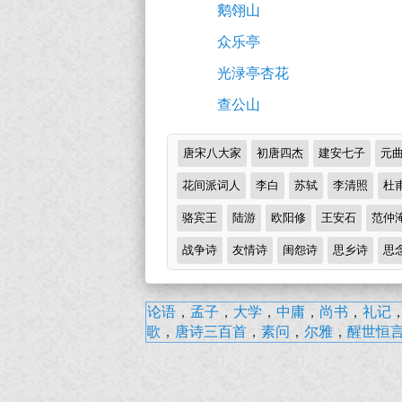
鹅翎山
释
众乐亭
翻
光渌亭杏花
译
查公山
及
赏
诗
唐宋八大家
初唐四杰
建安七子
元
析
词
分
花间派词人
李白
苏轼
李清照
杜
（完）-
类
骆宾王
陆游
欧阳修
王安石
范仲
古
战争诗
诗
友情诗
闺怨诗
思乡诗
思
词
译
洞
论语
，
孟子
，
大学
，
中庸
，
尚书
，
礼记
霄
歌
，
唐诗三百首
，
素问
，
尔雅
，
醒世恒
文
宫
二
首