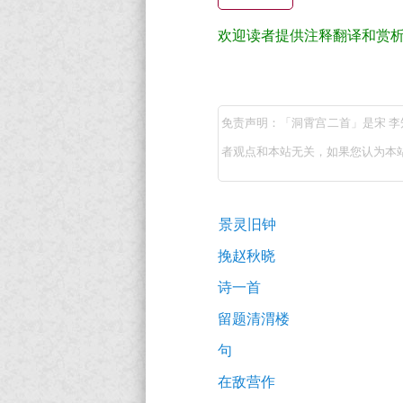
翻
译
欢迎读者提供注释翻译和赏
+全
洞
文
霄
注
免责声明：「洞霄宫二首」是宋 
宫
释
者观点和本站无关，如果您认为本
二
译
首
文
古
（宋
+原
景灵旧钟
诗
著
李
词
挽赵秋晓
推
赏
知
诗一首
荐
析
退）
留题清渭楼
原
句
文
在敌营作
注