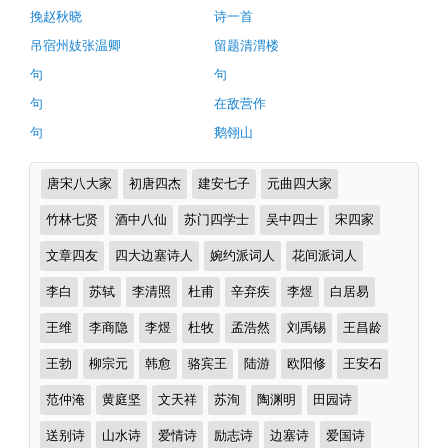
译
挽赵秋晓
诗一首
及
吊宿州妓张温卿
留题清渭楼
赏
句
句
析
句
在敌营作
（完）-
句
鹅翎山
古
诗
诗
唐宋八大家
初唐四杰
建安七子
元曲四大家
词
词
分
竹林七贤
酒中八仙
苏门四学士
吴中四士
宋四家
译
类
文
文章四友
四大边塞诗人
婉约派词人
花间派词人
李白
苏轼
李清照
杜甫
辛弃疾
李煜
白居易
王维
李商隐
李煜
杜牧
孟浩然
刘禹锡
王昌龄
王勃
柳宗元
韩愈
骆宾王
陆游
欧阳修
王安石
范仲淹
黄庭坚
文天祥
苏洵
陶渊明
田园诗
送别诗
山水诗
爱情诗
励志诗
边塞诗
爱国诗