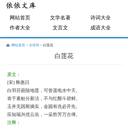
网站首页
文学名著
诗词大全
作者大全
文言文
成语大全
网站首页
>
古诗词
> 白莲花
白莲花
宋
古
释
诗
原文：
惠
词:
[宋] 释惠日
日
白
白羽芬葩陆地莲，可曾遥电水中天。
莲
肯于素鲑分新洁，不与红酣斗碧鲜。
花
玉井无因斯摘实，金园有兆必开先。
应知瑞兴优云羔，一朵胜芳万古傅。
原
注释：
文