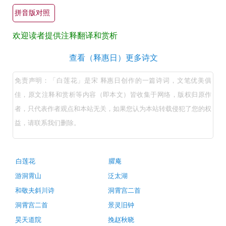
翻
拼音版对照
译
欢迎读者提供注释翻译和赏析
+全
文
白
查看（释惠日）更多诗文
注
莲
免责声明：「白莲花」是宋 释惠日创作的一篇诗词，文笔优美俱
释
花
佳，原文注释和赏析等内容（即本文）皆收集于网络，版权归原作
译
（宋
者，只代表作者观点和本站无关，如果您认为本站转载侵犯了您的权
文
释
益，请联系我们删除。
+原
惠
日）
著
原
赏
古
白莲花
臞庵
诗
文
析
游洞霄山
泛太湖
词
注
推
和敬夫斜川诗
洞霄宫二首
荐
释
洞霄宫二首
景灵旧钟
翻
昊天道院
挽赵秋晓