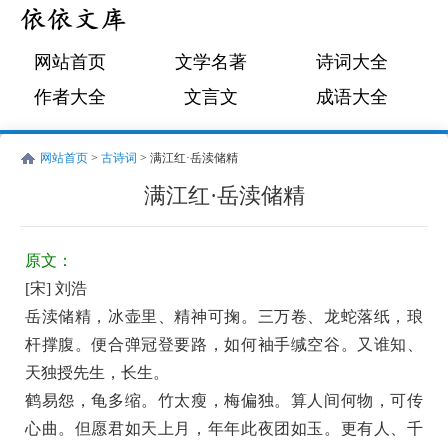
网站首页
文学名著
诗词大全
作者大全
文言文
成语大全
网站首页
>
古诗词
> 满江红·岳渎储精
满江红·岳渎储精
宋
古
刘
诗
原文：
浩
词:
[宋] 刘浩
满
岳渎储精，冰壶里、精神可掬。三万卷、龙蛇落纸，琅
江
杆撑腹。便合弹冠登要路，如何袖手缄空谷。又谁知、
红
天独授先生，长生。
·
鹤易怨，龟多缩。竹太瘦，梅偏独。算人间何物，可传
岳
心曲。但愿君如天上月，年年此夜团如玉。更有人、千