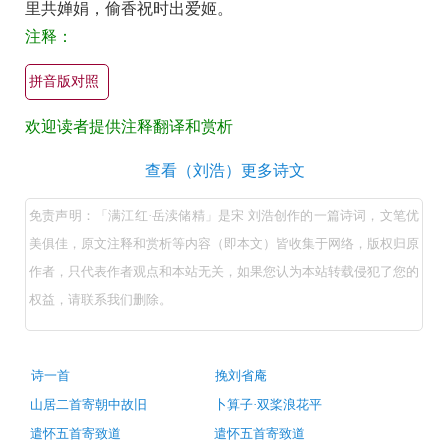
里共婵娟，偷香祝时出爱姬。
渎
注释：
储
精
拼音版对照
原
欢迎读者提供注释翻译和赏析
文
翻
满
查看（刘浩）更多诗文
译
江
免责声明：「满江红·岳渎储精」是宋 刘浩创作的一篇诗词，文笔优
+全
红
美俱佳，原文注释和赏析等内容（即本文）皆收集于网络，版权归原
文
·
作者，只代表作者观点和本站无关，如果您认为本站转载侵犯了您的
注
岳
权益，请联系我们删除。
释
渎
储
译
精
文
古
诗一首
挽刘省庵
诗
（宋
+原
山居二首寄朝中故旧
卜算子·双桨浪花平
词
刘
推
著
遣怀五首寄致道
遣怀五首寄致道
荐