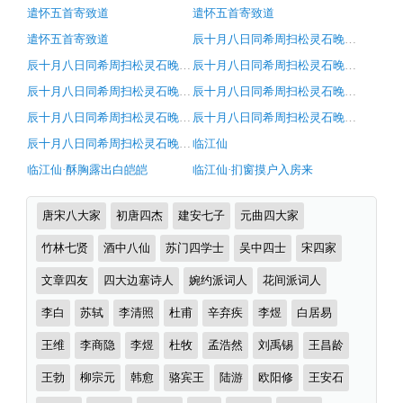
浩）
赏
遣怀五首寄致道
遣怀五首寄致道
原
析
遣怀五首寄致道
辰十月八日同希周扫松灵石晚步松下怆然有怀
文
辰十月八日同希周扫松灵石晚步松下怆然有怀
辰十月八日同希周扫松灵石晚步松下怆然有怀
注
辰十月八日同希周扫松灵石晚步松下怆然有怀
辰十月八日同希周扫松灵石晚步松下怆然有怀
释
辰十月八日同希周扫松灵石晚步松下怆然有怀
辰十月八日同希周扫松灵石晚步松下怆然有怀
翻
辰十月八日同希周扫松灵石晚步松下怆然有怀
临江仙
译
临江仙·酥胸露出白皑皑
临江仙·扪窗摸户入房来
及
赏
诗
唐宋八大家
初唐四杰
建安七子
元曲四大家
析
词
分
竹林七贤
酒中八仙
苏门四学士
吴中四士
宋四家
（完）-
类
古
文章四友
四大边塞诗人
婉约派词人
花间派词人
诗
李白
苏轼
李清照
杜甫
辛弃疾
李煜
白居易
词
王维
李商隐
李煜
杜牧
孟浩然
刘禹锡
王昌龄
译
王勃
柳宗元
韩愈
骆宾王
陆游
欧阳修
王安石
文