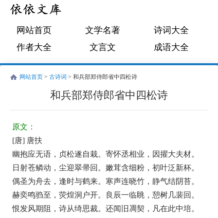
网站首页
文学名著
诗词大全
作者大全
文言文
成语大全
网站首页
>
古诗词
> 和兵部郑侍郎省中四松诗
和兵部郑侍郎省中四松诗
唐
古
唐
诗
原文：
扶
词:
[唐] 唐扶
和
幽抱应无语，贞松遂自栽。寄怀丞相业，因擢大夫材。
兵
日射苍鳞动，尘迎翠帚回。嫩茸含细粉，初叶泛新杯。
部
偶圣为舟去，逢时与鹤来。寒声连晓竹，静气结阴苔。
赫奕鸣驺至，荧煌洞户开。良辰一临眺，憩树几裴回。
郑
恨发风期阻，诗从绮思裁。还闻旧凋契，凡在此中培。
侍