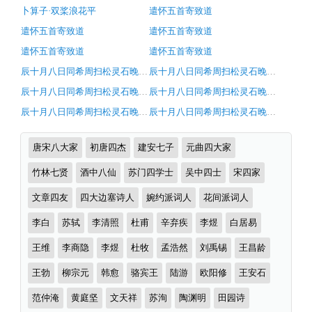
（唐
文
卜算子·双桨浪花平
遣怀五首寄致道
唐
+原
遣怀五首寄致道
遣怀五首寄致道
扶）
遣怀五首寄致道
遣怀五首寄致道
著
原
辰十月八日同希周扫松灵石晚步松下怆然有怀
辰十月八日同希周扫松灵石晚步松下怆然有怀
赏
文
辰十月八日同希周扫松灵石晚步松下怆然有怀
辰十月八日同希周扫松灵石晚步松下怆然有怀
析
注
辰十月八日同希周扫松灵石晚步松下怆然有怀
辰十月八日同希周扫松灵石晚步松下怆然有怀
释
翻
诗
唐宋八大家
初唐四杰
建安七子
元曲四大家
译
词
分
竹林七贤
酒中八仙
苏门四学士
吴中四士
宋四家
及
类
赏
文章四友
四大边塞诗人
婉约派词人
花间派词人
析
李白
苏轼
李清照
杜甫
辛弃疾
李煜
白居易
（完）-
王维
李商隐
李煜
杜牧
孟浩然
刘禹锡
王昌龄
古
王勃
柳宗元
韩愈
骆宾王
陆游
欧阳修
王安石
诗
词
范仲淹
黄庭坚
文天祥
苏洵
陶渊明
田园诗