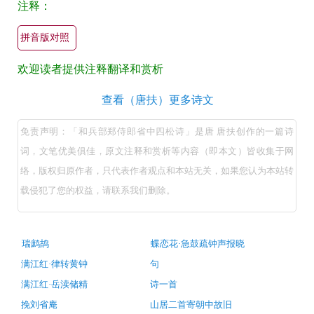
注释：
郎
省
拼音版对照
中
欢迎读者提供注释翻译和赏析
四
松
和
查看（唐扶）更多诗文
诗
兵
免责声明：「和兵部郑侍郎省中四松诗」是唐 唐扶创作的一篇诗
原
部
词，文笔优美俱佳，原文注释和赏析等内容（即本文）皆收集于网
文
郑
络，版权归原作者，只代表作者观点和本站无关，如果您认为本站转
翻
侍
载侵犯了您的权益，请联系我们删除。
郎
译
省
+全
中
古
文
瑞鹧鸪
蝶恋花·急鼓疏钟声报晓
诗
四
注
满江红·律转黄钟
句
词
松
推
释
满江红·岳渎储精
诗一首
荐
诗
译
挽刘省庵
山居二首寄朝中故旧