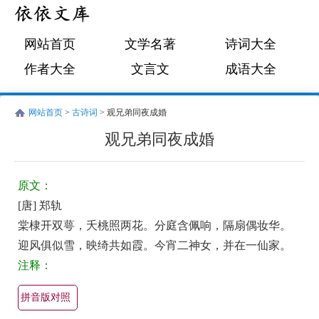
网站首页
文学名著
诗词大全
作者大全
文言文
成语大全
网站首页
>
古诗词
> 观兄弟同夜成婚
观兄弟同夜成婚
唐
古
郑
诗
原文：
轨
词:
[唐] 郑轨
观
棠棣开双萼，夭桃照两花。分庭含佩响，隔扇偶妆华。
兄
迎风俱似雪，映绮共如霞。今宵二神女，并在一仙家。
弟
注释：
同
拼音版对照
夜