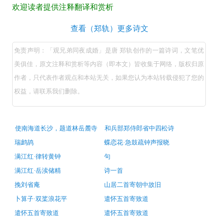
成
欢迎读者提供注释翻译和赏析
婚
观
查看（郑轨）更多诗文
原
兄
文
免责声明：「观兄弟同夜成婚」是唐 郑轨创作的一篇诗词，文笔优
弟
美俱佳，原文注释和赏析等内容（即本文）皆收集于网络，版权归原
翻
同
作者，只代表作者观点和本站无关，如果您认为本站转载侵犯了您的
译
夜
权益，请联系我们删除。
+全
成
文
婚
注
（唐
古
使南海道长沙，题道林岳麓寺
和兵部郑侍郎省中四松诗
诗
郑
释
瑞鹧鸪
蝶恋花·急鼓疏钟声报晓
词
轨）
推
译
满江红·律转黄钟
句
荐
原
文
满江红·岳渎储精
诗一首
文
+原
挽刘省庵
山居二首寄朝中故旧
注
著
卜算子·双桨浪花平
遣怀五首寄致道
释
赏
遣怀五首寄致道
遣怀五首寄致道