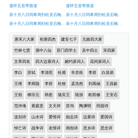
翻
析
遣怀五首寄致道
遣怀五首寄致道
译
辰十月八日同希周扫松灵石晚步松下怆然有怀
辰十月八日同希周扫松灵石晚步松下怆然有怀
及
辰十月八日同希周扫松灵石晚步松下怆然有怀
辰十月八日同希周扫松灵石晚步松下怆然有怀
赏
析
诗
唐宋八大家
初唐四杰
建安七子
元曲四大家
（完）-
词
分
竹林七贤
酒中八仙
苏门四学士
吴中四士
宋四家
古
类
诗
文章四友
四大边塞诗人
婉约派词人
花间派词人
词
李白
苏轼
李清照
杜甫
辛弃疾
李煜
白居易
译
王维
李商隐
李煜
杜牧
孟浩然
刘禹锡
王昌龄
文
王勃
柳宗元
韩愈
骆宾王
陆游
欧阳修
王安石
范仲淹
黄庭坚
文天祥
苏洵
陶渊明
田园诗
送别诗
山水诗
爱情诗
励志诗
边塞诗
爱国诗
悼亡诗
战争诗
友情诗
闺怨诗
思乡诗
思念诗