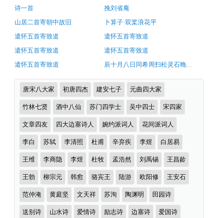
译
诗一首
挽刘省庵
及
山居二首寄朝中故旧
卜算子·双桨浪花平
赏
遣怀五首寄致道
遣怀五首寄致道
析
遣怀五首寄致道
遣怀五首寄致道
（完）-
遣怀五首寄致道
辰十月八日同希周扫松灵石晚步松下怆然有怀
古
诗
诗
唐宋八大家
初唐四杰
建安七子
元曲四大家
词
词
分
竹林七贤
酒中八仙
苏门四学士
吴中四士
宋四家
译
类
文
文章四友
四大边塞诗人
婉约派词人
花间派词人
李白
苏轼
李清照
杜甫
辛弃疾
李煜
白居易
王维
李商隐
李煜
杜牧
孟浩然
刘禹锡
王昌龄
王勃
柳宗元
韩愈
骆宾王
陆游
欧阳修
王安石
范仲淹
黄庭坚
文天祥
苏洵
陶渊明
田园诗
送别诗
山水诗
爱情诗
励志诗
边塞诗
爱国诗