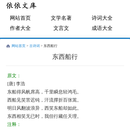
网站首页
文学名著
诗词大全
作者大全
文言文
成语大全
网站首页
>
古诗词
> 东西船行
东西船行
唐
古
李
诗
原文：
浩
词:
[唐] 李浩
东
东船得风帆席高，千里瞬息轻鸿毛。
西
西船见笑苦迟钝，汗流撑折百张篙。
船
明日风翻波浪异，西笑东船却如此。
东西相笑无已时，我但行藏任天理。
行
注释：
原