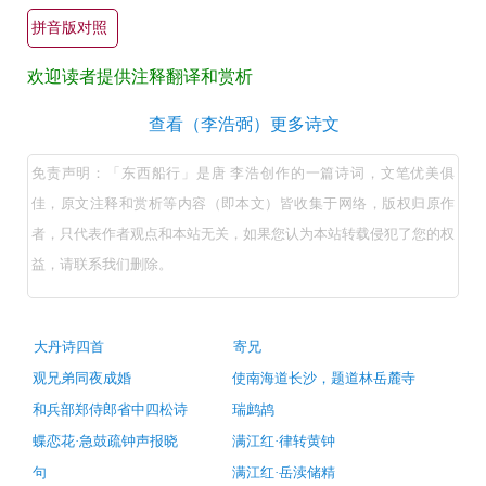
文
拼音版对照
翻
欢迎读者提供注释翻译和赏析
译
+全
东
查看（李浩弼）更多诗文
文
西
免责声明：「东西船行」是唐 李浩创作的一篇诗词，文笔优美俱
注
船
佳，原文注释和赏析等内容（即本文）皆收集于网络，版权归原作
释
行
者，只代表作者观点和本站无关，如果您认为本站转载侵犯了您的权
译
（唐
益，请联系我们删除。
文
李
浩）
+原
原
著
古
大丹诗四首
寄兄
诗
文
赏
观兄弟同夜成婚
使南海道长沙，题道林岳麓寺
词
注
推
析
和兵部郑侍郎省中四松诗
瑞鹧鸪
荐
释
蝶恋花·急鼓疏钟声报晓
满江红·律转黄钟
翻
句
满江红·岳渎储精