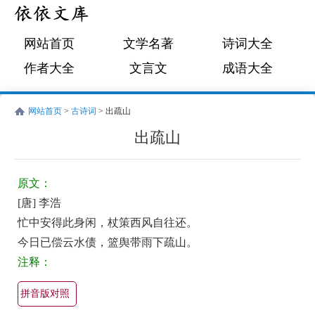
网站首页
文学名著
诗词大全
作者大全
文言文
成语大全
网站首页
>
古诗词
> 出疏山
出疏山
唐
古
李
诗
原文：
浩
词:
[唐] 李浩
出
忙中安得此身闲，杖策西风自往还。
疏
今日已偿云水债，篮舆带雨下疏山。
山
注释：
原
拼音版对照
文