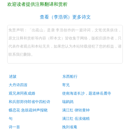
翻
欢迎读者提供注释翻译和赏析
译
出
查看（李浩弼）更多诗文
+全
疏
文
免责声明：「出疏山」是唐 李浩创作的一篇诗词，文笔优美俱佳，
山
原文注释和赏析等内容（即本文）皆收集于网络，版权归原作者，只
注
（唐
代表作者观点和本站无关，如果您认为本站转载侵犯了您的权益，请
释
李
联系我们删除。
译
浩）
文
原
+原
文
古
述陂
东西船行
诗
注
著
大丹诗四首
寄兄
词
释
推
赏
观兄弟同夜成婚
使南海道长沙，题道林岳麓寺
荐
翻
析
和兵部郑侍郎省中四松诗
瑞鹧鸪
译
蝶恋花·急鼓疏钟声报晓
满江红·律转黄钟
及
句
满江红·岳渎储精
赏
诗一首
挽刘省庵