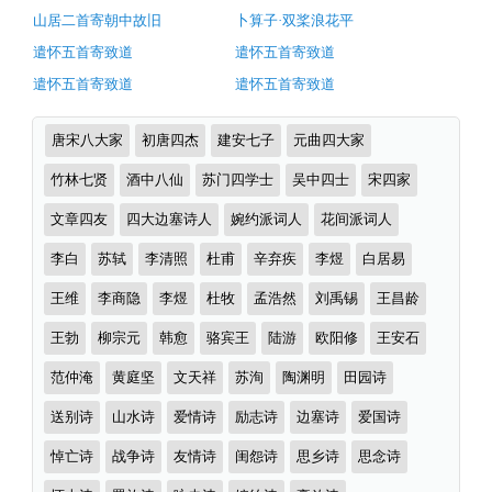
析
山居二首寄朝中故旧
卜算子·双桨浪花平
（完）-
遣怀五首寄致道
遣怀五首寄致道
古
遣怀五首寄致道
遣怀五首寄致道
诗
词
诗
唐宋八大家
初唐四杰
建安七子
元曲四大家
译
词
分
竹林七贤
酒中八仙
苏门四学士
吴中四士
宋四家
文
类
文章四友
四大边塞诗人
婉约派词人
花间派词人
李白
苏轼
李清照
杜甫
辛弃疾
李煜
白居易
王维
李商隐
李煜
杜牧
孟浩然
刘禹锡
王昌龄
王勃
柳宗元
韩愈
骆宾王
陆游
欧阳修
王安石
范仲淹
黄庭坚
文天祥
苏洵
陶渊明
田园诗
送别诗
山水诗
爱情诗
励志诗
边塞诗
爱国诗
悼亡诗
战争诗
友情诗
闺怨诗
思乡诗
思念诗