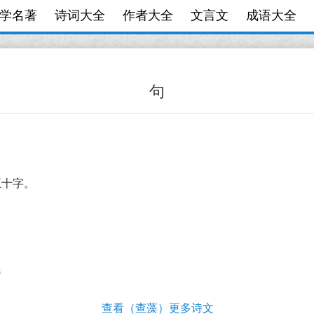
学名著
诗词大全
作者大全
文言文
成语大全
句
五十字。
析
查看（查藻）更多诗文