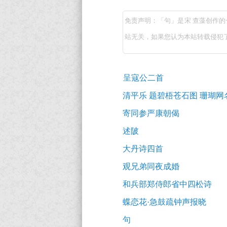
注
（宋
释
免责声明：「句」是宋 查藻创作
查
译
站无关，如果您认为本站转载侵犯
藻）
文
原
+原
古
文
呈寇公二首
著
诗
注
词
赏
清平乐 题碧梧苍石图 珊瑚
推
释
析
寄同参严康朝偈
荐
翻
述陂
译
大丹诗四首
及
观兄弟同夜成婚
赏
和兵部郑侍郎省中四松诗
析
蝶恋花·急鼓疏钟声报晓
（完）-
句
古