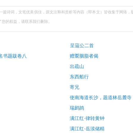
的一篇诗词，文笔优美俱佳，原文注释和赏析等内容（即本文）皆收集于网络，
了您的权益，请联系我们删除。
呈寇公二首
网名书题跋卷八
赠鬻胭脂者偈
出疏山
东西船行
寄兄
使南海道长沙，题道林岳麓寺
瑞鹧鸪
满江红·律转黄钟
满江红·岳渎储精