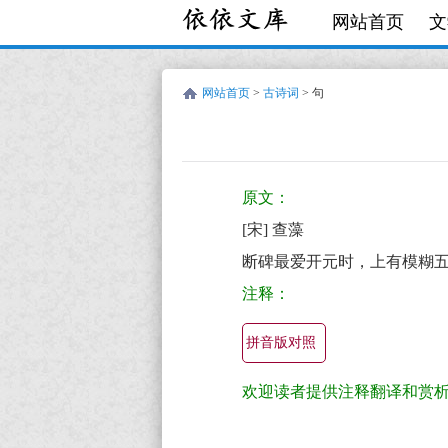
网站首页
文
网站首页
>
古诗词
> 句
宋
古
查
诗
原文：
藻
词:
[宋] 查藻
句
断碑最爱开元时，上有模糊
原
注释：
文
翻
拼音版对照
译
欢迎读者提供注释翻译和赏
+全
文
句