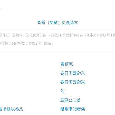
析
查看（黎献）更多诗文
献创作的一篇诗词，文笔优美俱佳，原文注释和赏析等内容（即本文）皆收集于
载侵犯了您的权益，请联系我们删除。
黄稹宅
春日田园杂兴
春日田园杂兴
句
呈寇公二首
网名书题跋卷八
赠鬻胭脂者偈