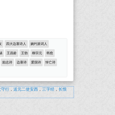
友
四大边塞诗人
婉约派词人
锡
王昌龄
王勃
柳宗元
韩愈
励志诗
边塞诗
爱国诗
悼亡诗
太守行
，
送元二使安西
，
三字经
，
长恨