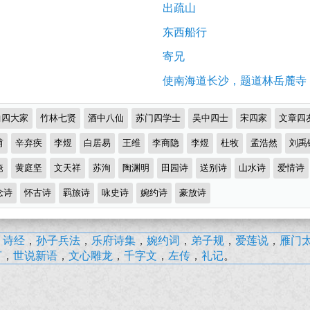
出疏山
东西船行
寄兄
使南海道长沙，题道林岳麓寺
曲四大家
竹林七贤
酒中八仙
苏门四学士
吴中四士
宋四家
文章四
甫
辛弃疾
李煜
白居易
王维
李商隐
李煜
杜牧
孟浩然
刘禹
淹
黄庭坚
文天祥
苏洵
陶渊明
田园诗
送别诗
山水诗
爱情诗
念诗
怀古诗
羁旅诗
咏史诗
婉约诗
豪放诗
，
诗经
，
孙子兵法
，
乐府诗集
，
婉约词
，
弟子规
，
爱莲说
，
雁门
言
，
世说新语
，
文心雕龙
，
千字文
，
左传
，
礼记
。