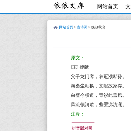
网站首页
文
网站首页
>
古诗词
> 挽赵秋晓
宋
古
黎
诗
原文：
献
词:
[宋] 黎献
挽
父子龙门客，衣冠濮邸孙。
赵
海桑尘劫换，文献故家存。
秋
白璧今横道，青衫此盖棺。
晓
风流顿消歇，些罢涕汍澜。
原
注释：
文
翻
拼音版对照