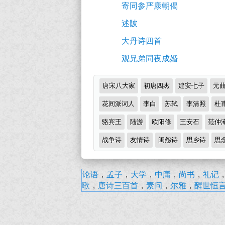
寄同参严康朝偈
译
述陂
及
大丹诗四首
赏
观兄弟同夜成婚
析
（完）-
诗
唐宋八大家
初唐四杰
建安七子
元
古
词
分
花间派词人
李白
苏轼
李清照
杜
诗
类
骆宾王
陆游
欧阳修
王安石
范仲
词
战争诗
译
友情诗
闺怨诗
思乡诗
思
文
挽
论语
，
孟子
，
大学
，
中庸
，
尚书
，
礼记
赵
歌
，
唐诗三百首
，
素问
，
尔雅
，
醒世恒
秋
晓
·