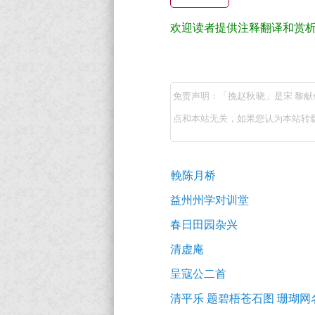
译
+全
欢迎读者提供注释翻译和赏
文
挽
注
赵
释
免责声明：「挽赵秋晓」是宋 黎
秋
译
点和本站无关，如果您认为本站转
晓
文
（宋
+原
古
黎
著
輓陈月桥
诗
赏
献）
词
益州州学对训堂
推
析
原
春日田园杂兴
荐
文
清虚庵
注
呈寇公二首
释
清平乐 题碧梧苍石图 珊瑚
翻