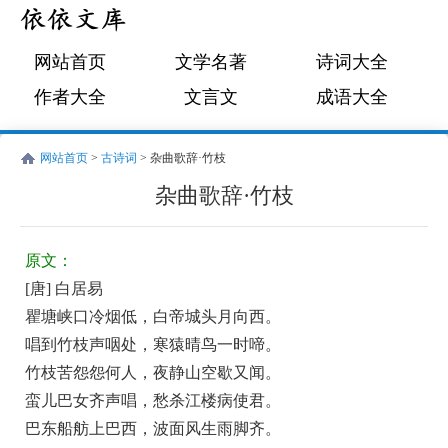
网站首页
文学名著
诗词大全
作者大全
文言文
成语大全
网站首页
>
古诗词
> 杂曲歌辞·竹枝
杂曲歌辞·竹枝
唐
古
白
诗
原文：
居
词:
[唐] 白居易
易
杂
瞿塘峡口冷烟低，白帝城头月向西。
曲
唱到竹枝声咽处，寒猿晴鸟一时啼。
歌
竹枝苦怨怨何人，夜静山空歇又闻。
蛮儿巴女齐声唱，愁杀江楼病使君。
辞
巴东船舫上巴西，波面风生雨脚齐。
·