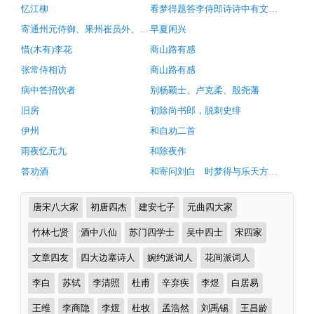
白
析
忆江柳
看梦得题答李侍郎诗诗中有文星之句因戏和之
词
居
推
寄通州元侍御、果州崔员外、澧州李舍人、凤
早夏闲兴
荐
易）
惜(木有)李花
商山路有感
原
张常侍相访
商山路有感
文
病中答招饮者
别杨颖士、卢克柔、殷尧藩
注
旧房
初除尚书郎，脱刺史绯
释
伊州
和自劝二首
翻
雨夜忆元九
和除夜作
译
答劝酒
和寄问刘白 时梦得与乐天方舟西上。
及
赏
诗
唐宋八大家
初唐四杰
建安七子
元曲四大家
析
词
分
竹林七贤
酒中八仙
苏门四学士
吴中四士
宋四家
（完）-
类
古
文章四友
四大边塞诗人
婉约派词人
花间派词人
诗
李白
苏轼
李清照
杜甫
辛弃疾
李煜
白居易
词
王维
李商隐
李煜
杜牧
孟浩然
刘禹锡
王昌龄