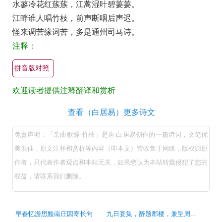
水蓼冷花红蔟蔟，江蓠湿叶碧萋萋。
竹
江畔谁人唱竹枝，前声断咽后声迟。
枝
怪来调苦缘词苦，多是通州司马诗。
原
注释：
文
翻
拼音版对照
译
欢迎读者提供注释翻译和赏析
+全
文
杂
查看（白居易）更多诗文
注
曲
免责声明：「杂曲歌辞·竹枝」是唐 白居易创作的一篇诗词，文笔优
释
歌
美俱佳，原文注释和赏析等内容（即本文）皆收集于网络，版权归原
译
辞
作者，只代表作者观点和本站无关，如果您认为本站转载侵犯了您的
·
文
权益，请联系我们删除。
竹
+原
枝
著
（唐
古
赏
早春忆游思黯南庄因寄长句
九日宴集，醉题郡楼，兼呈周、殷二判官
诗