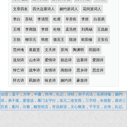
翻
类
译
文章四友
四大边塞诗人
婉约派词人
花间派词人
及
李白
苏轼
李清照
杜甫
辛弃疾
李煜
白居易
赏
王维
李商隐
李煜
杜牧
孟浩然
刘禹锡
王昌龄
析
王勃
柳宗元
韩愈
骆宾王
陆游
欧阳修
王安石
（完）-
古
范仲淹
黄庭坚
文天祥
苏洵
陶渊明
田园诗
诗
送别诗
山水诗
爱情诗
励志诗
边塞诗
爱国诗
词
悼亡诗
战争诗
友情诗
闺怨诗
思乡诗
思念诗
译
文
怀古诗
羁旅诗
咏史诗
婉约诗
豪放诗
和
论语
，
孟子
，
大学
，
中庸
，
尚书
，
礼记
，
诗经
，
孙子兵法
，
乐府诗集
，
婉约
袭
词
，
弟子规
，
爱莲说
，
雁门太守行
，
送元二使安西
，
三字经
，
长恨歌
，
唐诗三
美
百首
，
素问
，
尔雅
，
醒世恒言
，
世说新语
，
文心雕龙
，
千字文
，
左传
，
礼记
。
木
兰
后