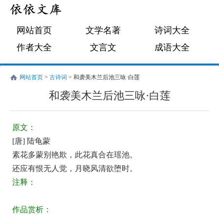
网站首页
文学名著
诗词大全
作者大全
文言文
成语大全
网站首页
>
古诗词
> 和袭美木兰后池三咏·白莲
和袭美木兰后池三咏·白莲
唐
古
陆
诗
原文：
龟
词:
[唐] 陆龟蒙
蒙
和
素花多蒙别艳欺，此花真合在瑶池。
袭
还应有恨无人觉，月晓风清欲堕时。
美
注释：
木
作品赏析：
兰