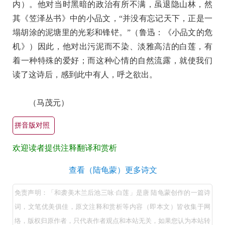
内）。他对当时黑暗的政治有所不满，虽退隐山林，然
其《笠泽丛书》中的小品文，“并没有忘记天下，正是一
塌胡涂的泥塘里的光彩和锋铓。”（鲁迅：《小品文的危
机》）因此，他对出污泥而不染、淡雅高洁的白莲，有
着一种特殊的爱好；而这种心情的自然流露，就使我们
读了这诗后，感到此中有人，呼之欲出。
（马茂元）
拼音版对照
欢迎读者提供注释翻译和赏析
和
查看（陆龟蒙）更多诗文
袭
免责声明：「和袭美木兰后池三咏·白莲」是唐 陆龟蒙创作的一篇诗
美
词，文笔优美俱佳，原文注释和赏析等内容（即本文）皆收集于网
木
络，版权归原作者，只代表作者观点和本站无关，如果您认为本站转