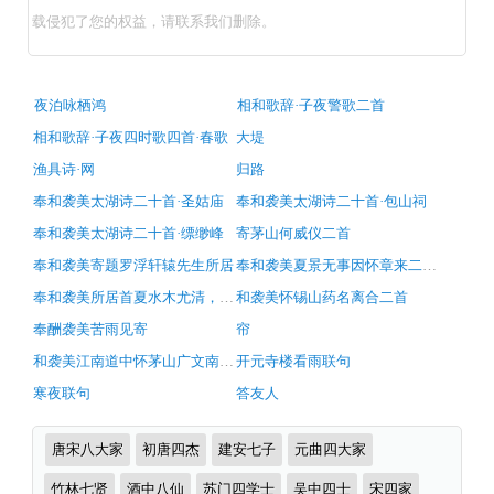
兰
载侵犯了您的权益，请联系我们删除。
后
池
三
古
夜泊咏栖鸿
相和歌辞·子夜警歌二首
诗
咏
相和歌辞·子夜四时歌四首·春歌
大堤
词
·
推
渔具诗·网
归路
荐
白
奉和袭美太湖诗二十首·圣姑庙
奉和袭美太湖诗二十首·包山祠
莲
奉和袭美太湖诗二十首·缥缈峰
寄茅山何威仪二首
（唐
奉和袭美寄题罗浮轩辕先生所居
奉和袭美夏景无事因怀章来二上人次韵
陆
奉和袭美所居首夏水木尤清，适然有作次韵
和袭美怀锡山药名离合二首
龟
奉酬袭美苦雨见寄
帘
蒙）
和袭美江南道中怀茅山广文南阳博士三首次韵
开元寺楼看雨联句
原
寒夜联句
答友人
文
注
诗
唐宋八大家
初唐四杰
建安七子
元曲四大家
释
词
分
竹林七贤
酒中八仙
苏门四学士
吴中四士
宋四家