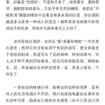
着，好象是“无情的”。可是秋天来了，绿房露冷，素粉香
译
消，她默默地低着头，又似乎有无穷的幽恨。倘若在“月
文
晓风清”朦胧的曙色中去看这将落未落的白莲，你会感到
+原
她是多么富有一种动人的意态！她简直是缟袂素巾的瑶
著
池仙子的化身，和俗卉凡葩有着天人之别了。
赏
析
这诗是咏白莲的，全诗从“素?多蒙别艳欺”一句生发
出新意；然而它并没有粘滞于色彩的描写，更没有着意
于形状的刻画，而是写出了花的精神。特别后两句，诗
人从不即不离的空际着笔，把花写得若隐若现，栩栩如
生。花，简直融化在诗的意境里；花，简直人格化，个
性化了。
一首短短的咏物小诗，能够达到这样的境界，是和
诗人的生活情感分不开的。我们知道陆龟蒙处在唐末动
乱的年代里，隐居在江南的水乡甫里（在今江苏吴江境