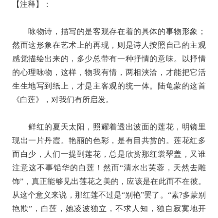
【注释】：
后
池
咏物诗，描写的是客观存在着的具体的事物形象；
三
然而这形象在艺术上的再现，则是诗人按照自己的主观
咏
感觉描绘出来的，多少总带有一种抒情的意味。以抒情
·
的心理咏物，这样，物我有情，两相浃洽，才能把它活
白
生生地写到纸上，才是主客观的统一体。陆龟蒙的这首
莲
《白莲》，对我们有所启发。
原
文
鲜红的夏天太阳，照耀着透出波面的莲花，明镜里
翻
现出一片丹霞。艳丽的色彩，是有目共赏的。莲花红多
译
而白少，人们一提到莲花，总是欣赏那红裳翠盖，又谁
+全
注意这不事铅华的白莲！然而“清水出芙蓉，天然去雕
文
饰”，真正能够见出莲花之美的，应该是在此而不在彼。
注
从这个意义来说，那红莲不过是“别艳”罢了。“素?多蒙别
艳欺”，白莲，她凌波独立，不求人知，独自寂寞地开
释