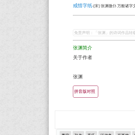
赏
戒惜字纸
-[宋] 张渊微仆 万般诸
（全
部
张
所
渊
免责声明：「张渊」的诗词作品转
有
的
集
张渊简介
最
锦）-
关于作者
美
古
最
诗
张渊
有
词
名
拼音版对照
大
古
全
诗
词
大
推