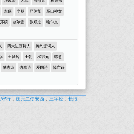
汪应辰
宋氏
释顺师
释道摴
左偃
李朋
严休复
巫山神女
郑硕
赵汝譡
张顺之
喻仲文
友
四大边塞诗人
婉约派词人
锡
王昌龄
王勃
柳宗元
韩愈
励志诗
边塞诗
爱国诗
悼亡诗
太守行
，
送元二使安西
，
三字经
，
长恨