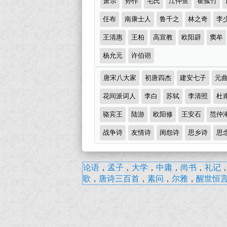
萧宗
孙作
毛氏
江仲鱼
崔孤竹
全
荐
作
任布
南康士人
鲁千之
林之奇
李
（精
者
王清惠
王柏
高宣教
欧阳辟
窦牟
选
多
杨允元
许伯诩
首）
诗
唐宋八大家
初唐四杰
建安七子
元
词
分
花间派词人
李白
苏轼
李清照
杜
类
骆宾王
陆游
欧阳修
王安石
范仲
战争诗
友情诗
闺怨诗
思乡诗
思
张
论语
，
孟子
，
大学
，
中庸
，
尚书
，
礼记
渊
歌
，
唐诗三百首
，
素问
，
尔雅
，
醒世恒
·
古
诗
词