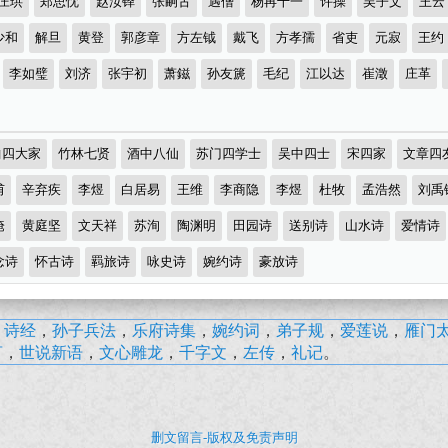
庄珙
郑思忱
赵汝铎
张嗣古
遇僧
杨再十一
许操
吴子文
王云
少和
解旦
黄登
郭彦章
方左钺
戴飞
方孝孺
省吏
元寂
王约
李如璧
刘济
张宇初
萧鎡
孙友篪
毛纪
江以达
崔澂
庄革
曲四大家
竹林七贤
酒中八仙
苏门四学士
吴中四士
宋四家
文章四
甫
辛弃疾
李煜
白居易
王维
李商隐
李煜
杜牧
孟浩然
刘禹
淹
黄庭坚
文天祥
苏洵
陶渊明
田园诗
送别诗
山水诗
爱情诗
念诗
怀古诗
羁旅诗
咏史诗
婉约诗
豪放诗
，
诗经
，
孙子兵法
，
乐府诗集
，
婉约词
，
弟子规
，
爱莲说
，
雁门
言
，
世说新语
，
文心雕龙
，
千字文
，
左传
，
礼记
。
删文留言-版权及免责声明