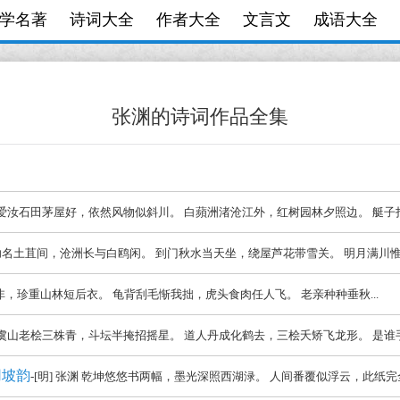
学名著
诗词大全
作者大全
文言文
成语大全
张渊的诗词作品全集
张渊 爱汝石田茅屋好，依然风物似斜川。 白蘋洲渚沧江外，红树园林夕照边。 艇子打
置却功名土苴间，沧洲长与白鸥闲。 到门秋水当天坐，绕屋芦花带雪关。 明月满川惟载
四年非，珍重山林短后衣。 龟背刮毛惭我拙，虎头食肉任人飞。 老亲种种垂秋...
张渊 虞山老桧三株青，斗坛半掩招摇星。 道人丹成化鹤去，三桧夭矫飞龙形。 是谁手
用坡韵
-[明] 张渊 乾坤悠悠书两幅，墨光深照西湖渌。 人间番覆似浮云，此纸完全