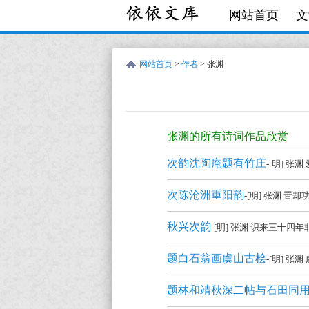
网站首页
文
网站首页
>
作者
> 张渊
张
渊
张渊的所有诗词作品欣赏
的
次韵沈陶庵题有竹庄
-[明] 
诗
词
次陈沧洲重阳韵
-[明] 张渊 
作
秋兴次韵
-[明] 张渊 识来三十
品
全
题白石翁画虞山古桧
-[明] 
集
题林和靖秋深二帖与石田同
欣