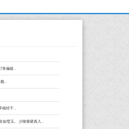
鱼偏趁...
...
植经千...
如璧玉。 少陵瘦硬真入...